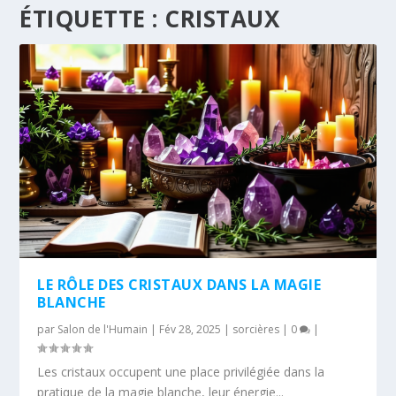
ÉTIQUETTE :
CRISTAUX
LE RÔLE DES CRISTAUX DANS LA MAGIE
BLANCHE
par
Salon de l'Humain
|
Fév 28, 2025
|
sorcières
|
0
|
Les cristaux occupent une place privilégiée dans la
pratique de la magie blanche, leur énergie...